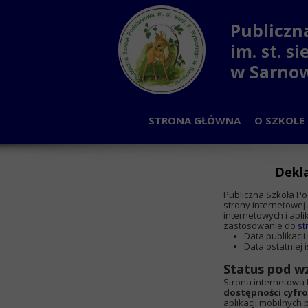
Publiczn
im. st. s
w Sarno
STRONA GŁÓWNA
O SZKOLE
PLA
Dekla
OD
Publiczna Szkoła Pod
NAU
strony internetowej 
internetowych i apl
zastosowanie do
st
RADA
Data publikacji
Data ostatniej i
SAMORZĄ
Status pod w
Strona internetowa
PRA
dostępności cyfr
aplikacji mobilnych