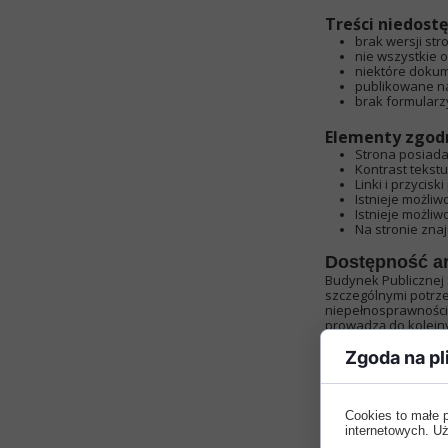
Treści niedost
brak wersji st
nie wszystkie 
niektóre dokum
publikowane na
brak formularz
Elementy zgod
Strona posiada
Kontrast tekstu
Linki i przycisk
Istnieje możli
Istnieje możli
Na stronie znaj
Dostępność ar
Budynek Publicznej
szczególnymi potrze
niepełnosprawnościa
prowadzą do kolejny
inwalidzkich. W nie
się. Szkoła nie jes
Zgoda na pl
dotykowe czy ścieżk
pętle indukcyjne cz
przewodnikiem. Osob
Cookies to małe 
Dostępności i
internetowych. Uż