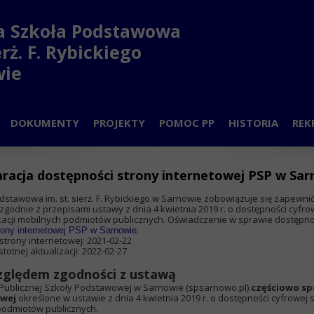
a Szkoła Podstawowa
ierż. F. Rybickiego
wie
DOKUMENTY
PROJEKTY
POMOC PP
HISTORIA
REK
N LEKCJI
PRZEDSZKOLE-PROJEKT
DYŻURY PSYCHOLOGA I PEDAG
PATRON
racja dostępności strony internetowej PSP w Sa
DZIAŁY
SZKOŁA-PROJEKT
ZAJĘCIA PPP
NAUCZYCIELE
stawowa im. st. sierż. F. Rybickiego w Sarnowie
zobowiązuje się zapewnić
CZYCIELE
zgodnie z przepisami ustawy z dnia 4 kwietnia 2019 r. o dostępności cyfro
ikacji mobilnych podmiotów publicznych. Oświadczenie w sprawie dostępn
.
rony internetowej PSP w Sarnowie
 RODZICÓW
 strony internetowej:
2021-02-22
stotnej aktualizacji:
2022-02-27
D UCZNIOWSKI
zględem zgodności z ustawą
 Publicznej Szkoły Podstawowej w Sarnowie (spsarnowo.pl)
częściowo sp
COWNICY
owej
określone w ustawie z dnia 4 kwietnia 2019 r. o dostępności cyfrowej 
 podmiotów publicznych.