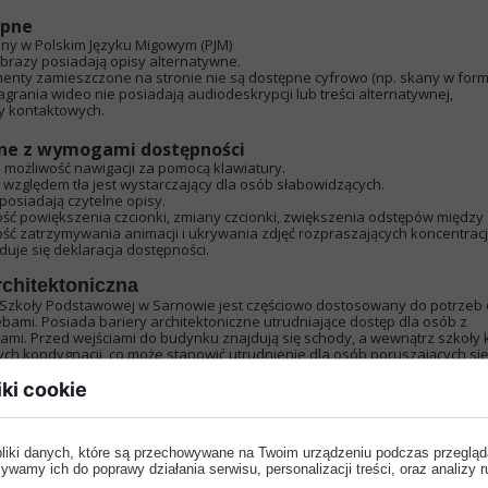
ępne
rony w Polskim Języku Migowym (PJM)
obrazy posiadają opisy alternatywne.
enty zamieszczone na stronie nie są dostępne cyfrowo (np. skany w form
grania wideo nie posiadają audiodeskrypcji lub treści alternatywnej,
y kontaktowych.
ne z wymogami dostępności
 możliwość nawigacji za pomocą klawiatury.
 względem tła jest wystarczający dla osób słabowidzących.
i posiadają czytelne opisy.
wość powiększenia czcionki, zmiany czcionki, zwiększenia odstępów międz
wość zatrzymywania animacji i ukrywania zdjęć rozpraszających koncentrac
duje się deklaracja dostępności.
chitektoniczna
 Szkoły Podstawowej w Sarnowie jest częściowo dostosowany do potrzeb
bami. Posiada bariery architektoniczne utrudniające dostęp dla osób z
mi. Przed wejściami do budynku znajdują się schody, a wewnątrz szkoły 
ch kondygnacji, co może stanowić utrudnienie dla osób poruszających si
których przejściach występują progi, które mogą dodatkowo ograniczać s
t wyposażona w udogodnienia dla osób niewidomych i słabowidzących, taki
iki cookie
i naprowadzające. Brakuje również systemów wspomagających osoby niesł
y wizualne systemy powiadamiania. Do szkoły może wejść osoba z psem a
ami oddelegowanymi do udzielania informacji przy wejściu głównym są p
pliki danych, które są przechowywane na Twoim urządzeniu podczas przegląd
nformacyjno-komunikacyjnej
ywamy ich do poprawy działania serwisu, personalizacji treści, oraz analizy r