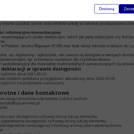
aktu i informacji
Dostosuj
Zezwó
aktu telefonicznego oraz mailowego.
kole, w tym ogłoszenia i dokumenty, są publikowane na stronie internetowej.
ość osobistego kontaktu w sekretariacie szkoły.
by można uzyskać pomoc pracowników szkoły w zakresie przekazywania infor
ści informacyjno-komunikacyjnej
wspomagających osoby niesłyszące, takich jak pętla indukcyjna czy tłuma
ine.
 w Polskim Języku Migowym (PJM) oraz brak wersji tekstów w łatwym do czy
ne, np. regulaminy i ogłoszenia, nie zawsze są dostępne w wersjach dosto
sprawnościami, np. w formacie czytelnym dla czytników ekranu.
 audiodeskrypcji dla materiałów multimedialnych zamieszczanych na stronie 
deklaracji w sprawie dostępności
rządzono dnia:
2021-03-22
ała ostatnio poddana przeglądowi i aktualizacji dnia:
2025-03-05
orządzono na podstawie samooceny.
wrotne i dane kontaktowe
nie uwag i wniosków odpowiada:
Łukasz Jasiński
.
jasinski@spsarnowo.pl
6294
otyczące dostępności cyfrowej strony lub jej elementu,
 zapewnienia dostępności cyfrowej strony lub jej elementu,
dostępnienie niedostępnej informacji w innej alternatywnej formie.
ać: