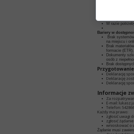
Dostępne formy kont
Możliwość kont
Informacje o sz
Istnieje możliw
W razie potrze
Bariery w dostępno
Brak systemów 
na miejscu i onl
Brak materiałów
formacie (ETR).
Dokumenty szkol
osób z niepełno
Brak dostępnych
Przygotowanie 
Deklarację spo
Deklarację zost
Deklarację sp
Informacje z
Za rozpatrywa
E-mail:
lukasz.
Telefon:
54286
Każdy ma prawo:
zgłosić uwagi d
zgłosić żądanie
wnioskować o u
Żądanie musi zawier