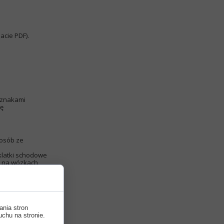
acie PDF).
y znakami
ję
 osób ze
klatki schodowe
ę na wózkach
wobodę poruszania
e jak oznaczenia
yszące, takich jak
systującym i psem
racownicy obsługi.
ania stron
uchu na stronie.