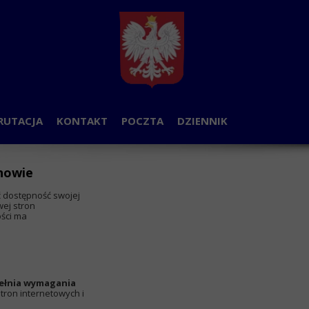
RUTACJA
KONTAKT
POCZTA
DZIENNIK
OGA
rnowie
 dostępność swojej
wej stron
ości ma
ełnia wymagania
stron internetowych i