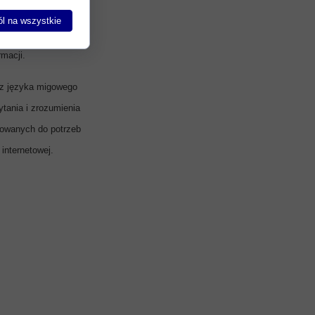
l na wszystkie
macji.
cz języka migowego
tania i zrozumienia
sowanych do potrzeb
internetowej.