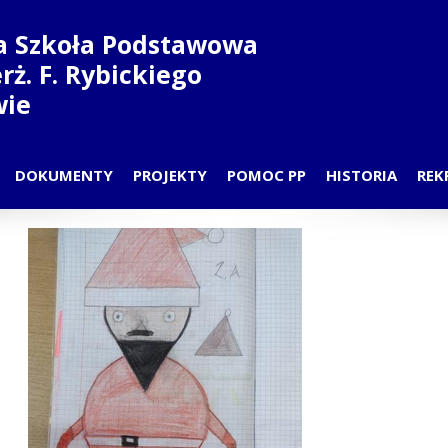
a Szkoła Podstawowa
ierż. F. Rybickiego
wie
DOKUMENTY
PROJEKTY
POMOC PP
HISTORIA
REK
N LEKCJI
PRZEDSZKOLE-PROJEKT
DYŻURY PSYCHOLOGA I PEDAG
PATRON
DZIAŁY
SZKOŁA-PROJEKT
ZAJĘCIA PPP
NAUCZYCIELE
CZYCIELE
 RODZICÓW
D UCZNIOWSKI
COWNICY