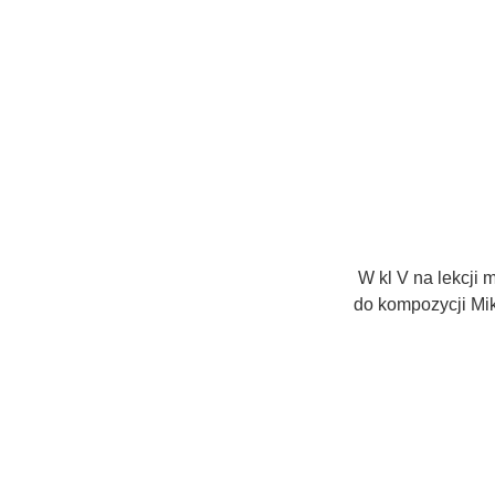
W kl V na lekcji 
do kompozycji Mik