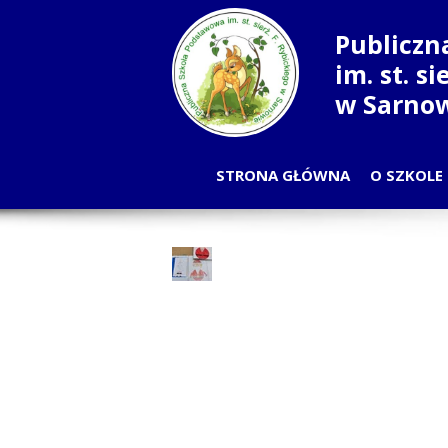
Publiczn
im. st. s
w Sarno
STRONA GŁÓWNA
O SZKOLE
PLA
OD
NAU
RADA
SAMORZĄ
PRA