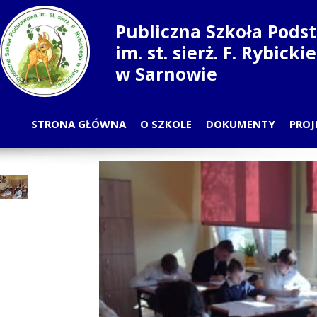
Publiczna Szkoła Pod
im. st. sierż. F. Rybick
w Sarnowie
STRONA GŁÓWNA
O SZKOLE
DOKUMENTY
PROJ
PLAN LEKCJI
PRZ
ODDZIAŁY
S
NAUCZYCIELE
RADA RODZICÓW
SAMORZĄD UCZNIOWSKI
PRACOWNICY