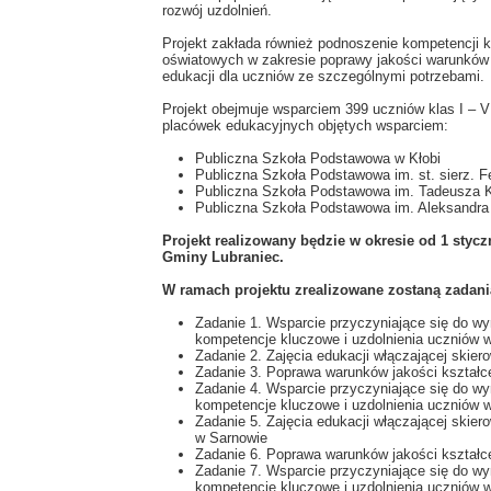
rozwój uzdolnień.
Projekt zakłada również podnoszenie kompetencji 
oświatowych w zakresie poprawy jakości warunków 
edukacji dla uczniów ze szczególnymi potrzebami.
Projekt obejmuje wsparciem 399 uczniów klas I – VI
placówek edukacyjnych objętych wsparciem:
Publiczna Szkoła Podstawowa w Kłobi
Publiczna Szkoła Podstawowa im. st. sierz. F
Publiczna Szkoła Podstawowa im. Tadeusza K
Publiczna Szkoła Podstawowa im. Aleksandra
Projekt realizowany będzie w okresie od 1 stycz
Gminy Lubraniec.
W ramach projektu zrealizowane zostaną zadani
Zadanie 1. Wsparcie przyczyniające się do w
kompetencje kluczowe i uzdolnienia uczniów 
Zadanie 2. Zajęcia edukacji włączającej skie
Zadanie 3. Poprawa warunków jakości kształc
Zadanie 4. Wsparcie przyczyniające się do w
kompetencje kluczowe i uzdolnienia uczniów
Zadanie 5. Zajęcia edukacji włączającej ski
w Sarnowie
Zadanie 6. Poprawa warunków jakości kształ
Zadanie 7. Wsparcie przyczyniające się do w
kompetencje kluczowe i uzdolnienia uczniów