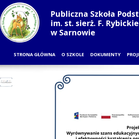
Publiczna Szkoła Pod
im. st. sierż. F. Rybick
w Sarnowie
STRONA GŁÓWNA
O SZKOLE
DOKUMENTY
PROJ
PLAN LEKCJI
PRZ
ODDZIAŁY
S
NAUCZYCIELE
RADA RODZICÓW
SAMORZĄD UCZNIOWSKI
PRACOWNICY