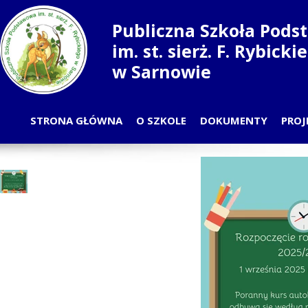
Publiczna Szkoła Pod
im. st. sierż. F. Rybick
w Sarnowie
STRONA GŁÓWNA
O SZKOLE
DOKUMENTY
PROJ
PLAN LEKCJI
PRZ
ODDZIAŁY
S
NAUCZYCIELE
RADA RODZICÓW
SAMORZĄD UCZNIOWSKI
PRACOWNICY