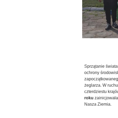
Sprzątanie świata
ochrony środowi
zapoczątkowanego 
żeglarza. W ruchu
czterdziestu kraj
roku
zainicjował
Nasza Ziemia.