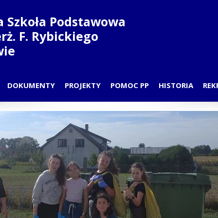
a Szkoła Podstawowa
ierż. F. Rybickiego
wie
DOKUMENTY
PROJEKTY
POMOC PP
HISTORIA
REK
N LEKCJI
PRZEDSZKOLE-PROJEKT
DYŻURY PSYCHOLOGA I PEDAG
PATRON
DZIAŁY
SZKOŁA-PROJEKT
ZAJĘCIA PPP
NAUCZYCIELE
CZYCIELE
 RODZICÓW
D UCZNIOWSKI
COWNICY