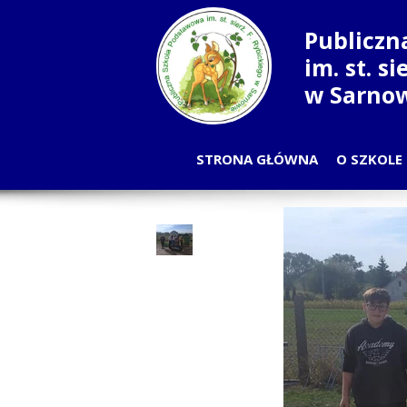
Publiczn
im. st. s
w Sarno
STRONA GŁÓWNA
O SZKOLE
PLA
OD
NAU
RADA
SAMORZĄ
PRA