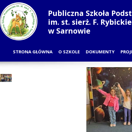
Publiczna Szkoła Pod
im. st. sierż. F. Rybick
w Sarnowie
STRONA GŁÓWNA
O SZKOLE
DOKUMENTY
PROJ
PLAN LEKCJI
PRZ
ODDZIAŁY
S
NAUCZYCIELE
RADA RODZICÓW
SAMORZĄD UCZNIOWSKI
PRACOWNICY