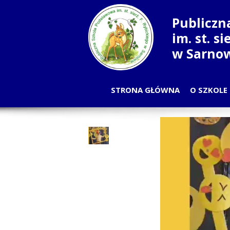
Publiczn
im. st. s
w Sarno
STRONA GŁÓWNA
O SZKOLE
PLA
OD
NAU
RADA
SAMORZĄ
PRA