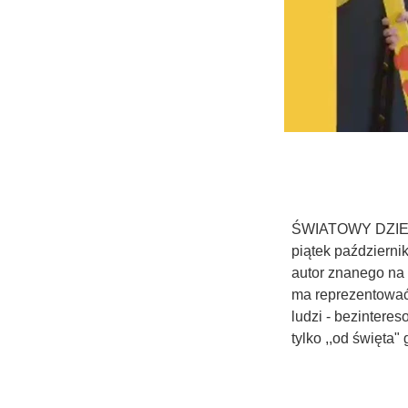
ŚWIATOWY DZIEŃ 
piątek październi
autor znanego na 
ma reprezentować 
ludzi - bezintere
tylko ,,od święta"