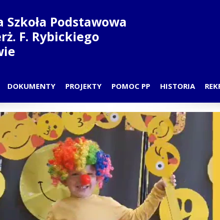
a Szkoła Podstawowa
ierż. F. Rybickiego
wie
DOKUMENTY
PROJEKTY
POMOC PP
HISTORIA
REK
N LEKCJI
PRZEDSZKOLE-PROJEKT
DYŻURY PSYCHOLOGA I PEDAG
PATRON
DZIAŁY
SZKOŁA-PROJEKT
ZAJĘCIA PPP
NAUCZYCIELE
CZYCIELE
 RODZICÓW
D UCZNIOWSKI
COWNICY