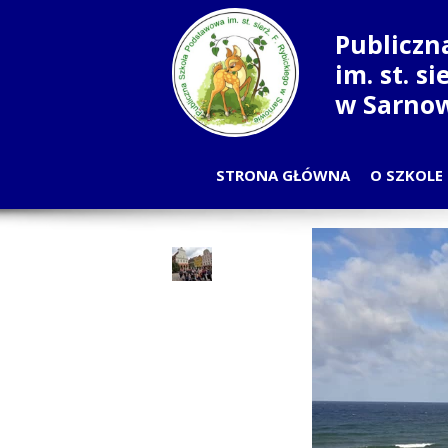
Publiczn
im. st. s
w Sarno
STRONA GŁÓWNA
O SZKOLE
PLA
OD
NAU
RADA
SAMORZĄ
PRA