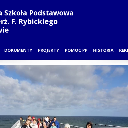
a Szkoła Podstawowa
ierż. F. Rybickiego
wie
DOKUMENTY
PROJEKTY
POMOC PP
HISTORIA
REK
N LEKCJI
PRZEDSZKOLE-PROJEKT
DYŻURY PSYCHOLOGA I PEDAG
PATRON
DZIAŁY
SZKOŁA-PROJEKT
ZAJĘCIA PPP
NAUCZYCIELE
CZYCIELE
 RODZICÓW
D UCZNIOWSKI
COWNICY