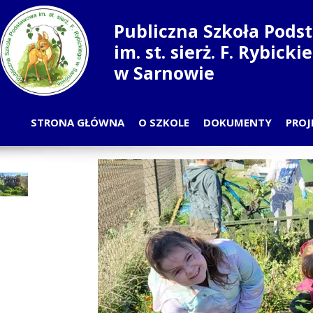
Publiczna Szkoła Pod
im. st. sierż. F. Rybick
w Sarnowie
STRONA GŁÓWNA
O SZKOLE
DOKUMENTY
PROJ
PLAN LEKCJI
PRZ
ODDZIAŁY
S
NAUCZYCIELE
RADA RODZICÓW
SAMORZĄD UCZNIOWSKI
PRACOWNICY