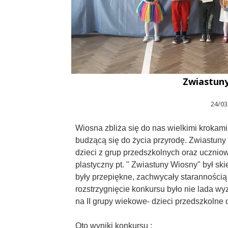
Zwiastun
24/03
Wiosna zbliża się do nas wielkimi krokami
budzącą się do życia przyrodę. Zwiastuny 
dzieci z grup przedszkolnych oraz uczniowie
plastyczny pt. " Zwiastuny Wiosny" był s
były przepiękne, zachwycały starannością
rozstrzygnięcie konkursu było nie lada w
na II grupy wiekowe- dzieci przedszkolne or
Oto wyniki konkursu :