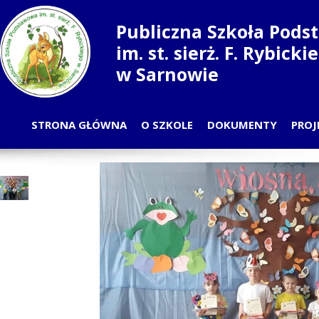
Publiczna Szkoła Pod
im. st. sierż. F. Rybick
w Sarnowie
STRONA GŁÓWNA
O SZKOLE
DOKUMENTY
PROJ
PLAN LEKCJI
PRZ
ODDZIAŁY
S
NAUCZYCIELE
RADA RODZICÓW
SAMORZĄD UCZNIOWSKI
PRACOWNICY